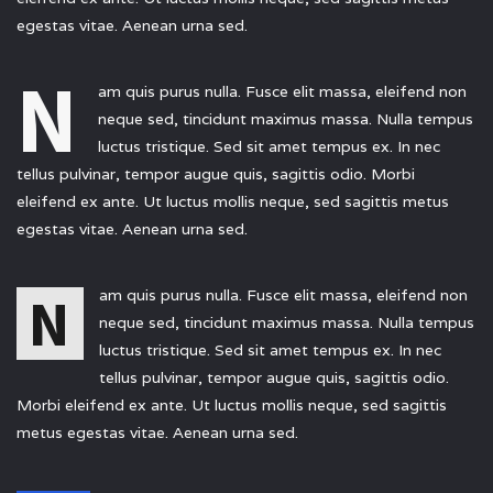
egestas vitae. Aenean urna sed.
N
am quis purus nulla. Fusce elit massa, eleifend non
neque sed, tincidunt maximus massa. Nulla tempus
luctus tristique. Sed sit amet tempus ex. In nec
tellus pulvinar, tempor augue quis, sagittis odio. Morbi
eleifend ex ante. Ut luctus mollis neque, sed sagittis metus
egestas vitae. Aenean urna sed.
am quis purus nulla. Fusce elit massa, eleifend non
N
neque sed, tincidunt maximus massa. Nulla tempus
luctus tristique. Sed sit amet tempus ex. In nec
tellus pulvinar, tempor augue quis, sagittis odio.
Morbi eleifend ex ante. Ut luctus mollis neque, sed sagittis
metus egestas vitae. Aenean urna sed.