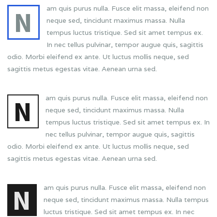
am quis purus nulla. Fusce elit massa, eleifend non
N
neque sed, tincidunt maximus massa. Nulla
tempus luctus tristique. Sed sit amet tempus ex.
In nec tellus pulvinar, tempor augue quis, sagittis
odio. Morbi eleifend ex ante. Ut luctus mollis neque, sed
sagittis metus egestas vitae. Aenean urna sed.
am quis purus nulla. Fusce elit massa, eleifend non
N
neque sed, tincidunt maximus massa. Nulla
tempus luctus tristique. Sed sit amet tempus ex. In
nec tellus pulvinar, tempor augue quis, sagittis
odio. Morbi eleifend ex ante. Ut luctus mollis neque, sed
sagittis metus egestas vitae. Aenean urna sed.
am quis purus nulla. Fusce elit massa, eleifend non
N
neque sed, tincidunt maximus massa. Nulla tempus
luctus tristique. Sed sit amet tempus ex. In nec