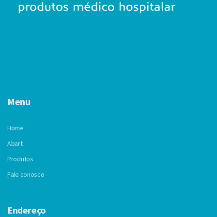
Menu
Home
Abart
Produtos
Fale conosco
Endereço