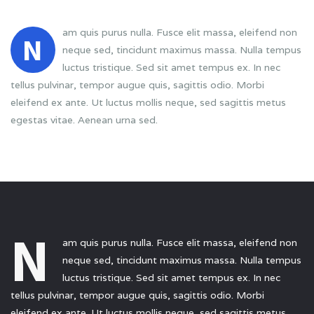
am quis purus nulla. Fusce elit massa, eleifend non
N
neque sed, tincidunt maximus massa. Nulla tempus
luctus tristique. Sed sit amet tempus ex. In nec
tellus pulvinar, tempor augue quis, sagittis odio. Morbi
eleifend ex ante. Ut luctus mollis neque, sed sagittis metus
egestas vitae. Aenean urna sed.
N
am quis purus nulla. Fusce elit massa, eleifend non
neque sed, tincidunt maximus massa. Nulla tempus
luctus tristique. Sed sit amet tempus ex. In nec
tellus pulvinar, tempor augue quis, sagittis odio. Morbi
eleifend ex ante. Ut luctus mollis neque, sed sagittis metus