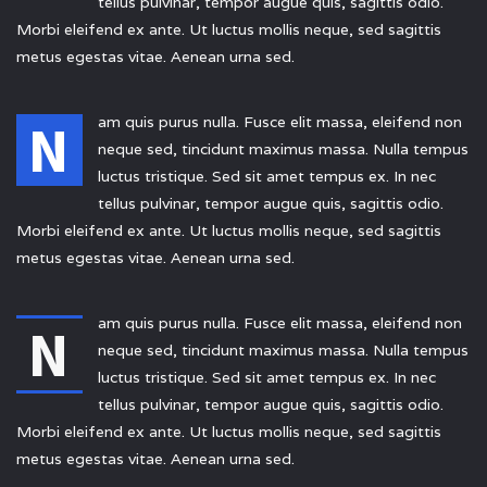
tellus pulvinar, tempor augue quis, sagittis odio.
Morbi eleifend ex ante. Ut luctus mollis neque, sed sagittis
metus egestas vitae. Aenean urna sed.
am quis purus nulla. Fusce elit massa, eleifend non
N
neque sed, tincidunt maximus massa. Nulla tempus
luctus tristique. Sed sit amet tempus ex. In nec
tellus pulvinar, tempor augue quis, sagittis odio.
Morbi eleifend ex ante. Ut luctus mollis neque, sed sagittis
metus egestas vitae. Aenean urna sed.
am quis purus nulla. Fusce elit massa, eleifend non
N
neque sed, tincidunt maximus massa. Nulla tempus
luctus tristique. Sed sit amet tempus ex. In nec
tellus pulvinar, tempor augue quis, sagittis odio.
Morbi eleifend ex ante. Ut luctus mollis neque, sed sagittis
metus egestas vitae. Aenean urna sed.