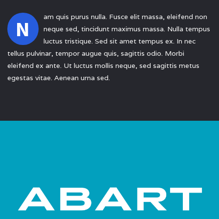
am quis purus nulla. Fusce elit massa, eleifend non
N
neque sed, tincidunt maximus massa. Nulla tempus
luctus tristique. Sed sit amet tempus ex. In nec
tellus pulvinar, tempor augue quis, sagittis odio. Morbi
eleifend ex ante. Ut luctus mollis neque, sed sagittis metus
egestas vitae. Aenean urna sed.