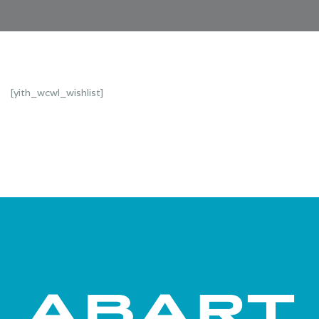
[yith_wcwl_wishlist]